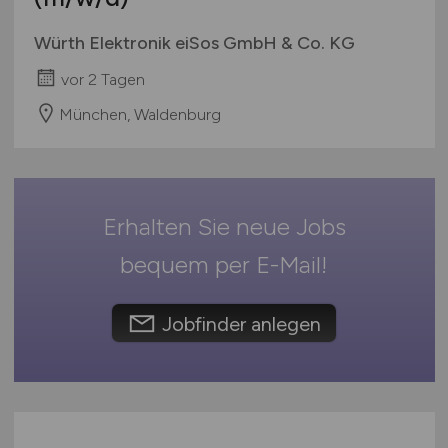
Rheinland-Pfalz
Würth Elektronik eiSos GmbH & Co. KG
Saarland
vor 2 Tagen
Sachsen
Sachsen-Anhalt
München, Waldenburg
Schleswig-Holstein
Thüringen
Deutschlandweit
Erhalten Sie neue Jobs
Österreich
Schweiz
bequem per
E-Mail
!
Europa
International
Jobfinder anlegen