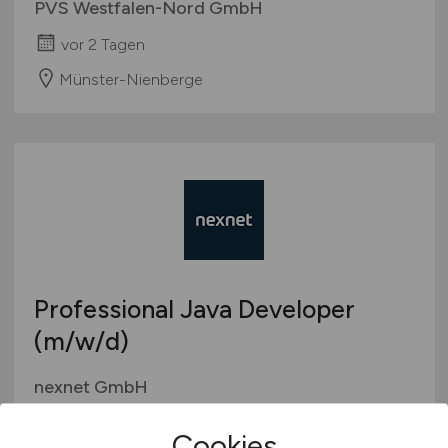
PVS Westfalen-Nord GmbH
vor 2 Tagen
Münster-Nienberge
Professional Java Developer
(m/w/d)
nexnet GmbH
vor 2 Tagen
Cookies