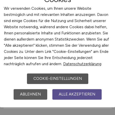
Berlin
Wir verwenden Cookies, um Ihnen unsere Website
bestmöglich und mit relevanten Inhalten anzuzeigen. Davon
sind einige Cookies für die Nutzung und Sicherheit unserer
Website notwendig, während andere Cookies dabei helfen,
Ihnen personalisierte Inhalte und Funktionen anzubieten. Sie
dienen außerdem anonymen Statistikzwecken. Wenn Sie auf
"Alle akzeptieren" klicken, stimmen Sie der Verwendung aller
Cookies zu. Unter dem Link "Cookie-Einstellungen" am Ende
jeder Seite können Sie Ihre Entscheidung jederzeit
R&D Softwareentwickler C++
nachträglich aufrufen und ändern.
Datenschutzerklärung
(m/f/d)
- Testprozessortreiber
COOKIE-EINSTELLUNGEN
Advantest Europe GmbH
vor 2 Tagen
ABLEHNEN
ALLE AKZEPTIEREN
Böblingen