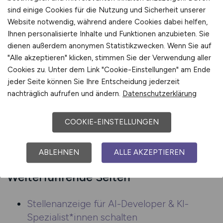
sind einige Cookies für die Nutzung und Sicherheit unserer
Strategie bis Deployment, von Forschung bis
Website notwendig, während andere Cookies dabei helfen,
industrieller Umsetzung.
Ihnen personalisierte Inhalte und Funktionen anzubieten. Sie
Mit dem
Jobfinder-Service
erhalten Sie
dienen außerdem anonymen Statistikzwecken. Wenn Sie auf
passende Angebote automatisch per E-Mail.
"Alle akzeptieren" klicken, stimmen Sie der Verwendung aller
Cookies zu. Unter dem Link "Cookie-Einstellungen" am Ende
Teil eines starken Netzwerks
jeder Seite können Sie Ihre Entscheidung jederzeit
nachträglich aufrufen und ändern.
Datenschutzerklärung
AI-DEVELOPER.JOBS ist Teil des spezialisierten
Jobbörsennetzwerks der Ziegeler Medien
COOKIE-EINSTELLUNGEN
GmbH – mit über 100 digitalen Fachportalen für
KI, Forschung, intelligente Systeme, Tech und
ABLEHNEN
ALLE AKZEPTIEREN
mehr.
Weiterführende Seiten
Stellenanzeige für AI-Developer & KI-
Spezialist*innen schalten