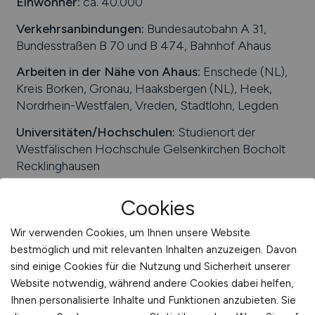
Einwohner:
ca. 40.000
International
Verkehrsanbindungen:
Bundesautobahn A 31,
Bundesstraßen B 70 und B 474, Bahnhof Ahaus
Arbeiten in der Nähe von
Ahaus
:
Enschede (NL),
Kreis Borken, Gronau, Haaksbergen (NL), Heek,
Nordrhein-Westfalen, Vreden, Stadtlohn, Legden
Universitäten/Hochschulen:
Studienort der
Westfälischen Hochschule Gelsenkirchen Bocholt
Recklinghausen
Beliebte Jobs in
Cookies
Ahaus
/Branchen
:
Gesundheitswirtschaft, Energie,
Verkehr, Informationstechnologie, Gastgewerbe,
Wir verwenden Cookies, um Ihnen unsere Website
Produktion, Tourismus, Handel, Dienstleistungen
bestmöglich und mit relevanten Inhalten anzuzeigen. Davon
sind einige Cookies für die Nutzung und Sicherheit unserer
Beliebte Arbeitgeber in
Ahaus
, die attraktive
Website notwendig, während andere Cookies dabei helfen,
Jobangebote bieten
:
Finnah Packtec GmbH, Dutec
Ihnen personalisierte Inhalte und Funktionen anzubieten. Sie
Kunststofftechnik GmbH, ADS Kunststofftechnik,