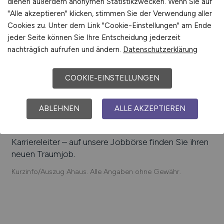
dienen außerdem anonymen Statistikzwecken. Wenn Sie auf
Lensing Druck GmbH & Co. KG, Herholz Vertrieb
"Alle akzeptieren" klicken, stimmen Sie der Verwendung aller
GmbH & Co. KG, St. Marien-Krankenhaus Ahaus,
Cookies zu. Unter dem Link "Cookie-Einstellungen" am Ende
Tobit Software AG, Inseco Metalltechnik, Ahauser
jeder Seite können Sie Ihre Entscheidung jederzeit
Säurebau und Systembeschichtungen GmbH,
nachträglich aufrufen und ändern.
Datenschutzerklärung
Stadtwerke Ahaus
Einfach online aktuelle Stellenangebote in
Ahaus
und
COOKIE-EINSTELLUNGEN
Umgebung suchen. Informieren Sie sich auf unserem
Stellenmarkt über Jobangebote und
Karriereperspektiven in
Ahaus
.
ABLEHNEN
ALLE AKZEPTIEREN
Machen Sie den nächsten Schritt auf der
Karriereleiter – auf unsere Jobbörse finden Sie ihren
neuen Traumjob.
Kurzinfo/Auszug Ahaus. Alle Angaben ohne Gewähr.