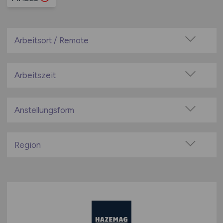
Arbeitsort / Remote
Vor Ort (kein Home-Office)
Home-Office möglich / Hybrid
Arbeitszeit
100% Remote
Vollzeit
Überwiegend Remote (>50%)
Teilzeit
Anstellungsform
Remote aus dem Ausland möglich
Festanstellung
befristete Anstellung
Region
Leitung / Führung
Baden-Württemberg
Geschäftsleitung / Vorstand
Bayern
Projektarbeit / Freelancer
Berlin
Arbeitnehmerüberlassung
Brandenburg
geringfügige Beschäftigung / Minijob
Bremen