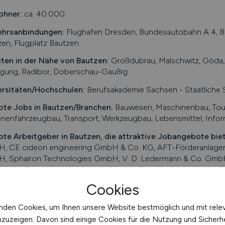
ohner:
ca. 40.000
ehrsanbindungen:
Flughafen Dresden, Bundesautobahn A 4, Bu
en, Flugplatz Bautzen
iten in der Nähe von
Bautzen
:
Großdubrau, Malschwitz, Göda,
gurig, Radibor, Doberschau-Gaußig
ersitäten/Hochschulen:
Berufsakademie Sachsen - Staatliche
bte Jobs in
Bautzen
/Branchen
:
Bauwesen, Maschinenbau, Tour
nenfahrzeugbau, Transport, Werkzeugbau, Lebensmittel, Info
bte Arbeitgeber in
Bautzen
, die attraktive Jobangebote bie
, CE cideon engineering GmbH & Co. KG, AFT-Förderanlage
, Sphairon Technologies GmbH, V. D. Ledermann & Co. Gm
rdier Transportation GmbH, Develey Feinkostfabrik GmbH, Ba
al Managed Services GmbH, Budissa Agrarprodukte AG Nieder
Cookies
ch online aktuelle Stellenangebote in
Bautzen
und Umgebung su
nden Cookies, um Ihnen unsere Website bestmöglich und mit rele
enmarkt über Jobangebote und Karriereperspektiven in
Bautze
nzuzeigen. Davon sind einige Cookies für die Nutzung und Sicherh