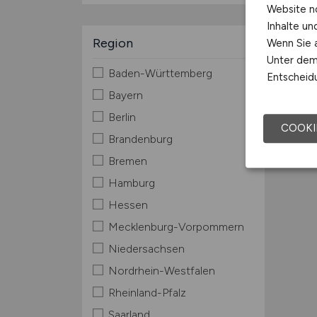
Mache
Website n
Inhalte u
Kurzin
Region
Wenn Sie a
Unter dem 
Baden-Württemberg
Entscheidu
Bayern
Berlin
COOKI
Brandenburg
Bremen
Hamburg
Hessen
Mecklenburg-Vorpommern
Niedersachsen
Nordrhein-Westfalen
Rheinland-Pfalz
Saarland