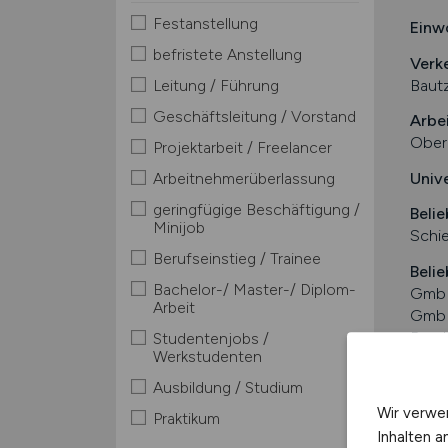
Festanstellung
Einw
befristete Anstellung
Verk
Bautz
Leitung / Führung
Geschäftsleitung / Vorstand
Arbe
Ober
Projektarbeit / Freelancer
Univ
Arbeitnehmerüberlassung
geringfügige Beschäftigung /
Belie
Minijob
Schie
Berufseinstieg / Trainee
Belie
Bachelor-/ Master-/ Diplom-
GmbH
Arbeit
GmbH
Bomba
Studentenjobs /
Werkstudenten
Glob
Ausbildung / Studium
Einfa
Wir verwe
Stell
Praktikum
Inhalten a