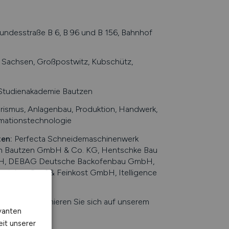
ndesstraße B 6, B 96 und B 156, Bahnhof
 Sachsen, Großpostwitz, Kubschütz,
 Studienakademie Bautzen
ismus, Anlagenbau, Produktion, Handwerk,
rmationstechnologie
ten
:
Perfecta Schneidemaschinenwerk
n Bautzen GmbH & Co. KG, Hentschke Bau
bH, DEBAG Deutsche Backofenbau GmbH,
utz’ner Senf & Feinkost GmbH, Itelligence
kaina
chen. Informieren Sie sich auf unserem
vanten
n
.
eit unserer