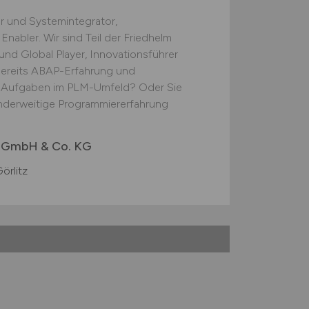
r und Systemintegrator,
Enabler. Wir sind Teil der Friedhelm
nd Global Player, Innovationsführer
bereits ABAP-Erfahrung und
nte Aufgaben im PLM-Umfeld? Oder Sie
nderweitige Programmiererfahrung
s GmbH & Co. KG
örlitz