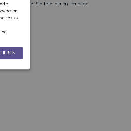
e Jobbörse finden Sie ihren neuen Traumjob.
erte
kzwecken.
ookies zu.
rung
TIEREN