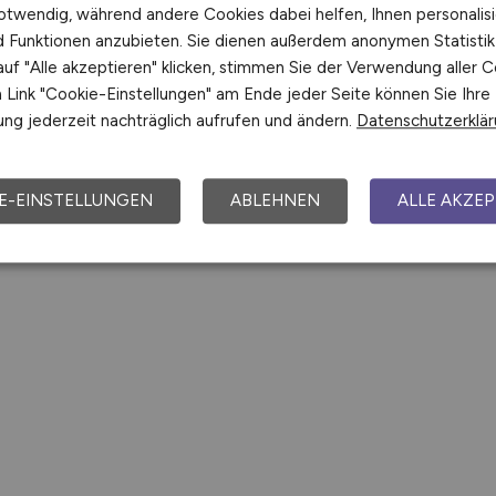
n Sie den nächsten Schritt auf der Karriereleiter – auf unser
otwendig, während andere Cookies dabei helfen, Ihnen personalisi
nd Funktionen anzubieten. Sie dienen außerdem anonymen Statisti
fo/Auszug Bautzen. Alle Angaben ohne Gewähr.
uf "Alle akzeptieren" klicken, stimmen Sie der Verwendung aller C
Link "Cookie-Einstellungen" am Ende jeder Seite können Sie Ihre
ng jederzeit nachträglich aufrufen und ändern.
Datenschutzerklä
E-EINSTELLUNGEN
ABLEHNEN
ALLE AKZEP