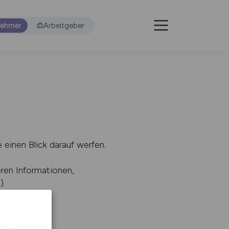
nehmer
Arbeitgeber
 einen Blick darauf werfen.
eren Informationen,
s
).