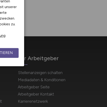
vanten
eit unserer
erte
kzwecken.
ookies zu.
rung
TIEREN
Für Arbeitgeber
Stellenanzeigen schalten
Mediadaten & Konditionen
Arbeitgeber Seite
Arbeitgeber Kontakt
t
Karrierenetzwerk