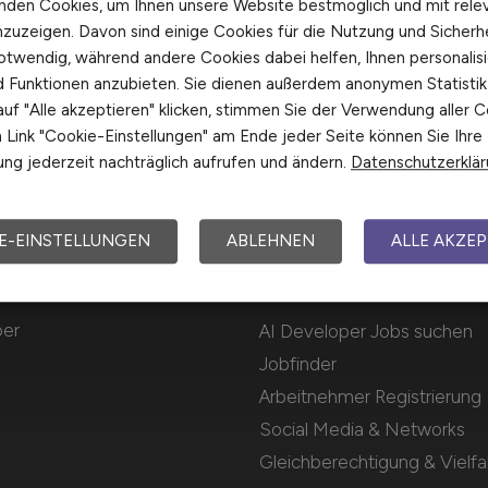
nden Cookies, um Ihnen unsere Website bestmöglich und mit rele
nzuzeigen. Davon sind einige Cookies für die Nutzung und Sicherh
otwendig, während andere Cookies dabei helfen, Ihnen personalisi
nd Funktionen anzubieten. Sie dienen außerdem anonymen Statisti
uf "Alle akzeptieren" klicken, stimmen Sie der Verwendung aller C
Link "Cookie-Einstellungen" am Ende jeder Seite können Sie Ihre
ng jederzeit nachträglich aufrufen und ändern.
Datenschutzerklä
E-EINSTELLUNGEN
ABLEHNEN
ALLE AKZEP
Für Arbeitnehmer
per
AI Developer Jobs suchen
Jobfinder
Arbeitnehmer Registrierung
Social Media & Networks
Gleichberechtigung & Vielfal