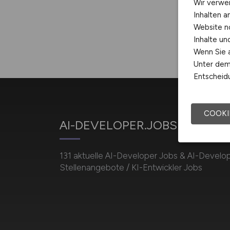
Wir verwe
Inhalten a
Website n
Inhalte u
Wenn Sie a
Unter dem 
Entscheidu
COOKI
AI-DEVELOPER.JOBS
131 aktuelle AI-Developer Jobs & AI-Develo
Stellenangebote / KI-Entwickler Jobs