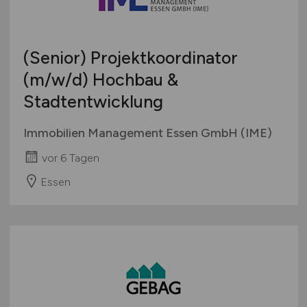
Berufseinstieg / Trainee
Hamburg
Bachelor-/ Master-/ Diplom-Arbeit
Hessen
Studentenjobs / Werkstudenten
(Senior) Projektkoordinator
Mecklenburg-Vorpommern
Ausbildung / Studium
(m/w/d)
Hochbau &
Niedersachsen
Praktikum
Stadtentwicklung
Nordrhein-Westfalen
Rheinland-Pfalz
Immobilien Management Essen GmbH (IME)
Saarland
vor 6 Tagen
Sachsen
Sachsen-Anhalt
Essen
Schleswig-Holstein
Thüringen
Deutschlandweit
Österreich
Schweiz
Europa