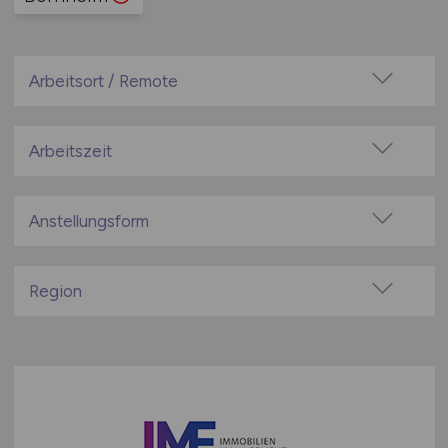
Arbeitsort / Remote
Vor Ort (kein Home-Office)
Home-Office möglich / Hybrid
Arbeitszeit
100% Remote
Vollzeit
Überwiegend Remote (>50%)
Teilzeit
Anstellungsform
Remote aus dem Ausland möglich
Festanstellung
befristete Anstellung
Region
Leitung / Führung
Baden-Württemberg
Geschäftsleitung / Vorstand
Bayern
Projektarbeit / Freelancer
Berlin
Arbeitnehmerüberlassung
Brandenburg
geringfügige Beschäftigung / Minijob
Bremen