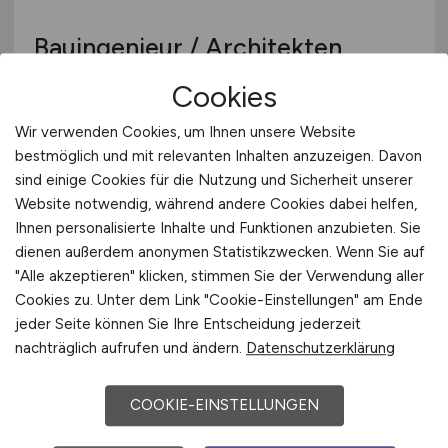
International
Bauingenieur / Architekten
(w/m/d)
- Projektleitung
(w/m/d)
Cookies
Neubau und
Wir verwenden Cookies, um Ihnen unsere Website
Bestandsentwicklung im
bestmöglich und mit relevanten Inhalten anzuzeigen. Davon
Hochbau
sind einige Cookies für die Nutzung und Sicherheit unserer
Website notwendig, während andere Cookies dabei helfen,
GEBAG Duisburger Baugesellschaft mbH
Ihnen personalisierte Inhalte und Funktionen anzubieten. Sie
dienen außerdem anonymen Statistikzwecken. Wenn Sie auf
29.07.2026
"Alle akzeptieren" klicken, stimmen Sie der Verwendung aller
Duisburg
Cookies zu. Unter dem Link "Cookie-Einstellungen" am Ende
jeder Seite können Sie Ihre Entscheidung jederzeit
nachträglich aufrufen und ändern.
Datenschutzerklärung
1
COOKIE-EINSTELLUNGEN