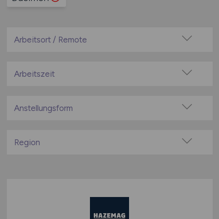
Arbeitsort / Remote
Vor Ort (kein Home-Office)
Home-Office möglich / Hybrid
Arbeitszeit
100% Remote
Vollzeit
Überwiegend Remote (>50%)
Teilzeit
Anstellungsform
Remote aus dem Ausland möglich
Festanstellung
befristete Anstellung
Region
Leitung / Führung
Baden-Württemberg
Geschäftsleitung / Vorstand
Bayern
Projektarbeit / Freelancer
Berlin
Arbeitnehmerüberlassung
Brandenburg
geringfügige Beschäftigung / Minijob
Bremen