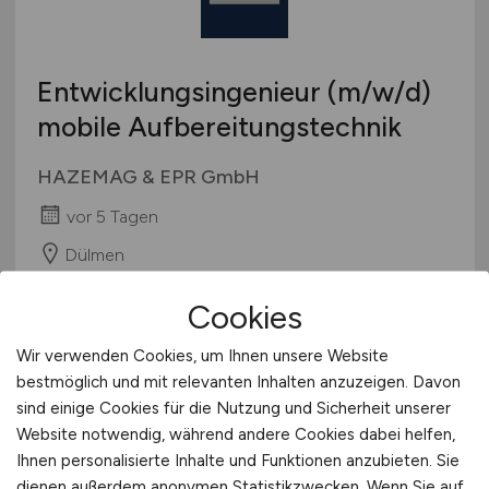
Berufseinstieg / Trainee
Hamburg
Bachelor-/ Master-/ Diplom-Arbeit
Hessen
Studentenjobs / Werkstudenten
Entwicklungsingenieur
(m/w/d)
Mecklenburg-Vorpommern
Ausbildung / Studium
mobile Aufbereitungstechnik
Niedersachsen
Praktikum
Nordrhein-Westfalen
HAZEMAG & EPR GmbH
Rheinland-Pfalz
vor 5 Tagen
Saarland
Sachsen
Dülmen
Sachsen-Anhalt
Cookies
Schleswig-Holstein
1
Thüringen
Wir verwenden Cookies, um Ihnen unsere Website
Deutschlandweit
bestmöglich und mit relevanten Inhalten anzuzeigen. Davon
sind einige Cookies für die Nutzung und Sicherheit unserer
Österreich
Website notwendig, während andere Cookies dabei helfen,
Schweiz
Ihnen personalisierte Inhalte und Funktionen anzubieten. Sie
Europa
dienen außerdem anonymen Statistikzwecken. Wenn Sie auf