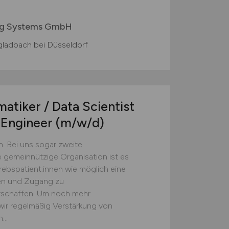
ing Systems GmbH
adbach bei Düsseldorf
atiker / Data Scientist
n Engineer
(m/w/d)
n. Bei uns sogar zweite
 gemeinnützige Organisation ist es
krebspatient:innen wie möglich eine
en und Zugang zu
erschaffen. Um noch mehr
 wir regelmäßig Verstärkung von
...