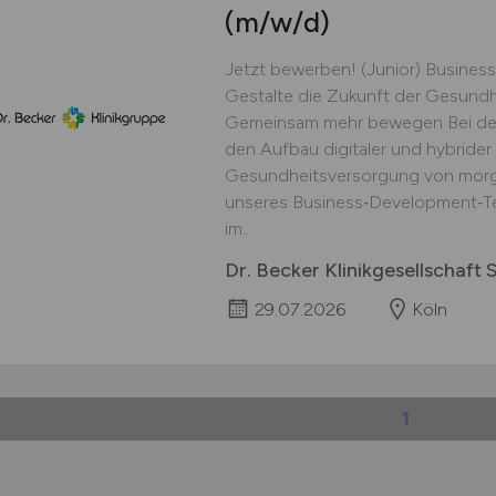
(m/w/d)
Jetzt bewerben! (Junior) Busine
Gestalte die Zukunft der Gesundh
Gemeinsam mehr bewegen Bei der D
den Aufbau digitaler und hybride
Gesundheitsversorgung von morgen
unseres Business‑Development‑Te
im...
Dr. Becker Klinikgesellschaft
29.07.2026
Köln
1