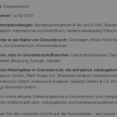
t:
Grevenbroich
ohner:
ca. 67.000
ehrsanbindungen:
Bundesautobahnen A 46 und A 540, Bundesst
eldorf International und Köln/Bonn, Verkehrslandeplatz Mönc
iten in der Nähe von
Grevenbroich
:
Dormagen, Rhein-Kreis Ne
s, Korschenbroich, Rommerskirchen
bte Jobs in
Grevenbroich
/Branchen
:
Gesundheitswesen, Dienst
erk, Beratung, Energie, Handel
bte Arbeitgeber in
Grevenbroich
, die attraktive Jobangebo
carbon GmbH, RWE Power AG, Rheinland Klinikum Grevenbroich
enbroich GmbH, Intersnack Knabber-Gebäck GmbH & Co. KG,
ga Rhenania GmbH
ch online aktuelle Stellenangebote in
Grevenbroich
und Umgebu
em Stellenmarkt über Jobangebote und Karriereperspektiven 
n Sie den nächsten Schritt auf der Karriereleiter – auf unser