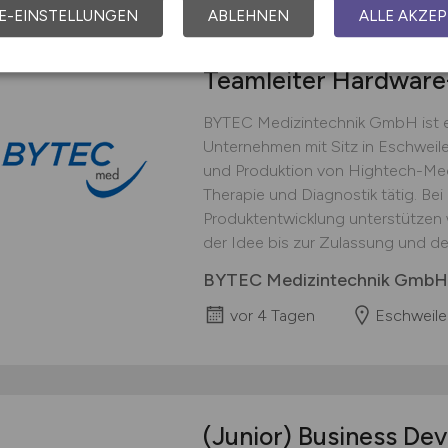
E-EINSTELLUNGEN
ABLEHNEN
ALLE AKZEP
Teamleiter Hardware
BYTEC Medizintechnik GmbH ist e
Unternehmen mit Sitz in Eschweile
und Produktion von Hightech-Medi
Therapie und Diagnostik tätig. Bei
Produktentwicklung unterstützen
der Idee bis zur Zulassung und de
BYTEC Medizintechnik GmbH
vor 4 Tagen
Eschweile
(Junior) Business D