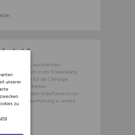
 Köln
r
(m/w/d)
in innovatives, wachsendes
r und erfolgreich in der Entwicklung
vanten
zinprodukten für die Chirurgie,
eit unserer
 der breit gefächerten
erte
 wir unsere Kunden federführend von
kzwecken.
r möglichen Überführung in unsere...
ookies zu.
rung
r