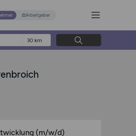
nehmer
Arbeitgeber
venbroich
Entwicklung
(m/w/d)