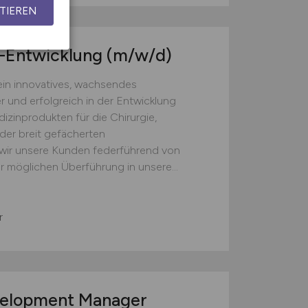
TIEREN
-Entwicklung
(m/w/d)
in innovatives, wachsendes
r und erfolgreich in der Entwicklung
zinprodukten für die Chirurgie,
 der breit gefächerten
 wir unsere Kunden federführend von
r möglichen Überführung in unsere...
r
evelopment Manager