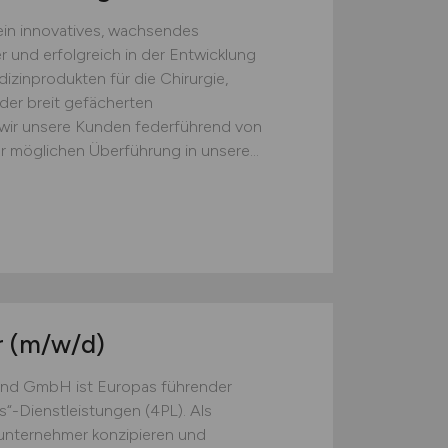
in innovatives, wachsendes
r und erfolgreich in der Entwicklung
zinprodukten für die Chirurgie,
 der breit gefächerten
 wir unsere Kunden federführend von
r möglichen Überführung in unsere...
r
(m/w/d)
land GmbH ist Europas führender
cs“-Dienstleistungen (4PL). Als
unternehmer konzipieren und