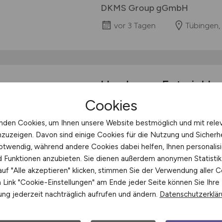
DKMS Group gGmbH
vor 3 Tagen
Tübingen,
Hardware-Entwickle
Cookies
BYTEC Medizintechnik GmbH ist e
Unternehmen mit Sitz in Eschweile
nden Cookies, um Ihnen unsere Website bestmöglich und mit rele
und Produktion von Hightech-Medi
nzuzeigen. Davon sind einige Cookies für die Nutzung und Sicherh
Therapie und Diagnostik tätig. Bei
otwendig, während andere Cookies dabei helfen, Ihnen personalisi
Produktentwicklung unterstützen
nd Funktionen anzubieten. Sie dienen außerdem anonymen Statisti
der Idee bis zur Zulassung und de
uf "Alle akzeptieren" klicken, stimmen Sie der Verwendung aller C
Link "Cookie-Einstellungen" am Ende jeder Seite können Sie Ihre
BYTEC Medizintechnik GmbH
ng jederzeit nachträglich aufrufen und ändern.
Datenschutzerklä
vor 4 Tagen
Eschweile