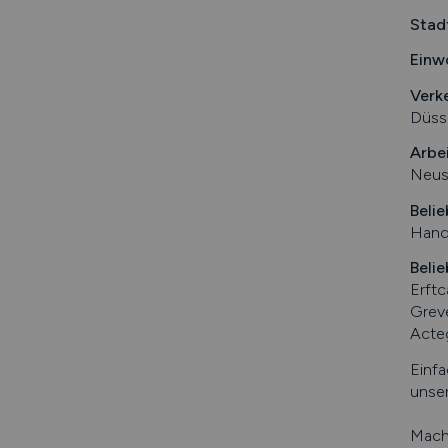
Stad
Einw
Verk
Düss
Arbe
Neus
Belie
Handw
Belie
Erft
Grev
Acte
Einfa
unser
Mache