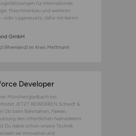
gistiklösungen für internationale
rgie, Maschinenbau und weiteren
 oder Lagerassets, dafür mit klarem
land GmbH
d (Rheinland) im Kreis Mettmann
force Developer
oper Mönchengladbach bei
nbefristet JETZT BEWERBEN Scheidt &
et Ob beim Bahnfahren, Parken,
utzung des öffentlichen Nahverkehrs
ast Du dabei schon unsere Technik
ickeln wir innovative und