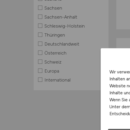
Sachsen
Sachsen-Anhalt
Schleswig-Holstein
Thüringen
Deutschlandweit
Österreich
Schweiz
Europa
Wir verwe
Inhalten a
International
Website n
Inhalte u
Wenn Sie a
Unter dem 
Entscheidu