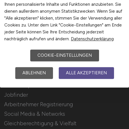
Stellenanzeigen schalten
Ihnen personalisierte Inhalte und Funktionen anzubieten. Sie
dienen außerdem anonymen Statistikzwecken. Wenn Sie auf
Mediadaten & Konditionen
"Alle akzeptieren" klicken, stimmen Sie der Verwendung aller
Arbeitgeber Seite
Cookies zu. Unter dem Link "Cookie-Einstellungen" am Ende
jeder Seite können Sie Ihre Entscheidung jederzeit
Arbeitgeber Kontakt
nachträglich aufrufen und ändern.
Datenschutzerklärung
Karrierenetzwerk
COOKIE-EINSTELLUNGEN
Für Arbeitnehmer
ABLEHNEN
ALLE AKZEPTIEREN
AI Developer Jobs suchen
Jobfinder
Arbeitnehmer Registrierung
Social Media & Networks
Gleichberechtigung & Vielfalt