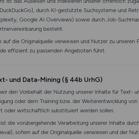
t ist das Auslesen und Indexieren unserer öffentlich zugä
, DuckDuckGo), durch KI-gestützte Suchsysteme und Ret
rplexity, Google AI Overviews) sowie durch Job-Suchmas
artnervereinbarung besteht.
 auf die Originalquelle verweisen und Nutzer zu unseren P
nde effizient zu passenden Angeboten führt.
xt- und Data-Mining (§ 44b UrhG)
ir den Vorbehalt der Nutzung unserer Inhalte für Text- u
tigung oder dem Training bzw. der Weiterentwicklung von
oder wirtschaftlich substituiert werden sollen.
 ist die vorübergehende Verarbeitung unserer Inhalte dur
eval), sofern auf die Originalquelle verwiesen und der Nut