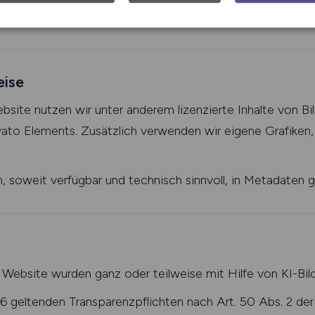
eise
ebsite nutzen wir unter anderem lizenzierte Inhalte von Bi
to Elements. Zusätzlich verwenden wir eigene Grafiken, I
 soweit verfügbar und technisch sinnvoll, in Metadaten g
r Website wurden ganz oder teilweise mit Hilfe von KI-Bild
 geltenden Transparenzpflichten nach Art. 50 Abs. 2 d