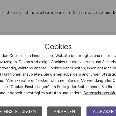
tzlich in maschinenlesbarer Form im Stammverzeichnis d
Cookies
ript sowie Backend-Code) unserer Websites ist als Com
nden Cookies, um Ihnen unsere Website bestmöglich und mit rele
ekompilieren, Reverse Engineering oder eine sonstige Na
nzuzeigen. Davon sind einige Cookies für die Nutzung und Sicherh
otwendig, während andere Cookies dabei helfen, Ihnen personalisi
nd Funktionen anzubieten. Sie dienen außerdem anonymen Statisti
über hinaus einen Verstoß gegen § 4 Nr. 3 UWG darstell
uf "Alle akzeptieren" klicken, stimmen Sie der Verwendung aller C
Link "Cookie-Einstellungen" am Ende jeder Seite können Sie Ihre
se frei verfügbare Bibliotheken und Open-Source-Kompo
ng jederzeit nachträglich aufrufen und ändern.
Datenschutzerklä
 B. MIT, Apache 2.0). Der urheberrechtliche Schutz unse
 Drittkomponenten. Deren Nutzung richtet sich ausschließl
E-EINSTELLUNGEN
ABLEHNEN
ALLE AKZEP
r. Eine Aufstellung der verwendeten Bibliotheken und de