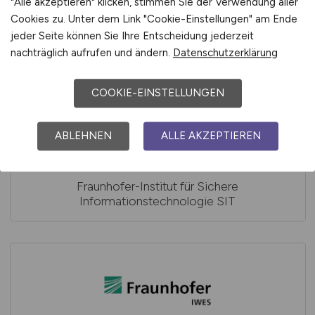
"Alle akzeptieren" klicken, stimmen Sie der Verwendung aller
Fraunhofer-Institut für Optronik, Systemtechnik
Cookies zu. Unter dem Link "Cookie-Einstellungen" am Ende
und Bildauswertung IOSB Institutsteil
Angewandte Systemtechnik AST
jeder Seite können Sie Ihre Entscheidung jederzeit
nachträglich aufrufen und ändern.
Datenschutzerklärung
COOKIE-EINSTELLUNGEN
ABLEHNEN
ALLE AKZEPTIEREN
Fraunhofer-Institut für Sichere
Informationstechnologie SIT