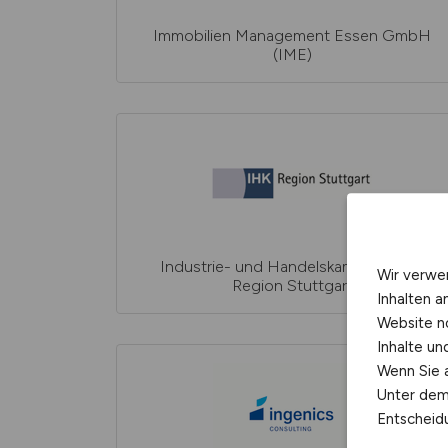
Immobilien Management Essen GmbH
(IME)
Industrie- und Handelskammer (IHK)
Wir verwe
Region Stuttgart
Inhalten a
Website n
Inhalte u
Wenn Sie a
Unter dem 
Entscheidu