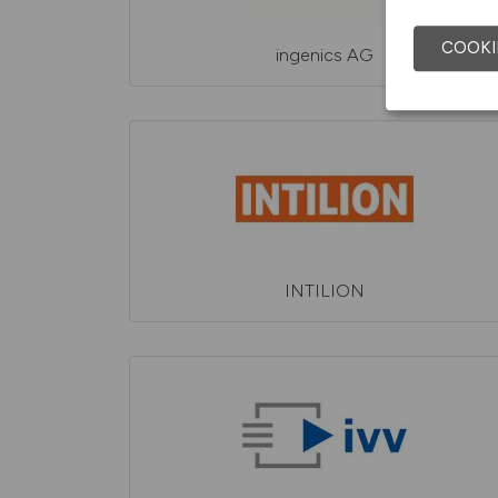
COOKI
ingenics AG
INTILION