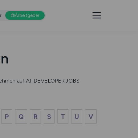
r
Arbeitgeber
en
ternehmen auf AI-DEVELOPER.JOBS.
P
Q
R
S
T
U
V