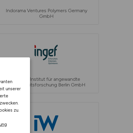
Indorama Ventures Polymers Germany
GmbH
InGef - Institut für angewandte
vanten
Gesundheitsforschung Berlin GmbH
eit unserer
erte
kzwecken.
ookies zu.
rung