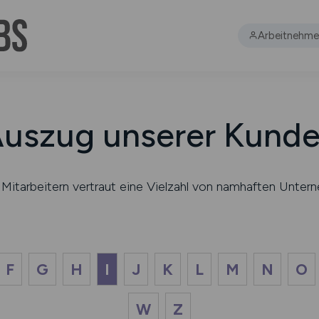
Arbeitnehme
uszug unserer Kund
en Mitarbeitern vertraut eine Vielzahl von namhaften Un
F
G
H
I
J
K
L
M
N
O
W
Z