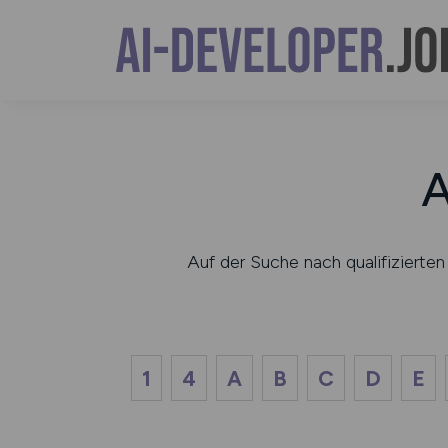
A
Auf der Suche nach qualifiziert
1
4
A
B
C
D
E