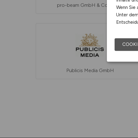
Inhalte u
pro-beam GmbH & Co. KGaA
Wenn Sie a
Unter dem 
Entscheidu
COOKI
Publicis Media GmbH