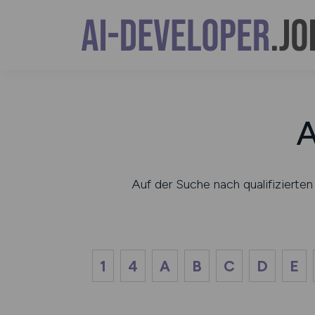
A
Auf der Suche nach qualifiziert
1
4
A
B
C
D
E