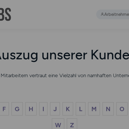
Arbeitnehme
uszug unserer Kund
en Mitarbeitern vertraut eine Vielzahl von namhaften Un
F
G
H
I
J
K
L
M
N
O
W
Z