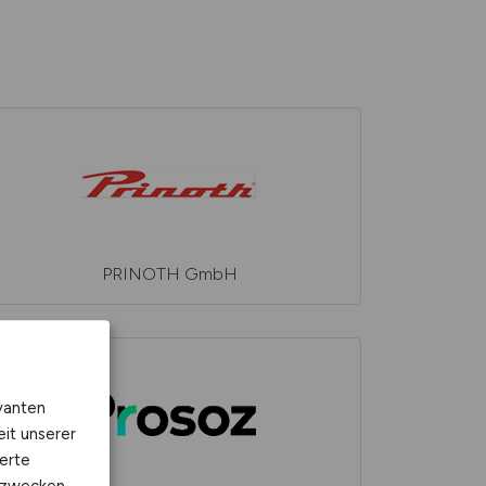
PRINOTH GmbH
vanten
eit unserer
erte