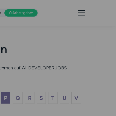
r
Arbeitgeber
en
ternehmen auf AI-DEVELOPER.JOBS.
P
Q
R
S
T
U
V