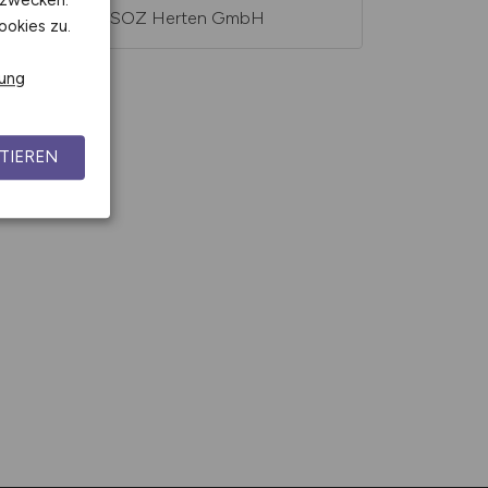
kzwecken.
PROSOZ Herten GmbH
ookies zu.
rung
TIEREN